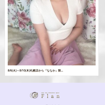
8/6(火)～8/10(木)札幌店から『ななか』限...