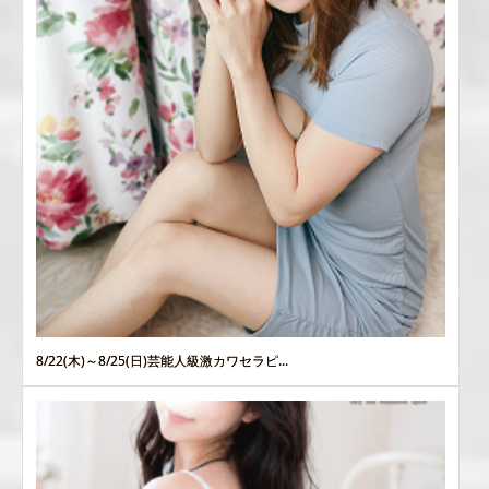
8/22(木)～8/25(日)芸能人級激カワセラピ...