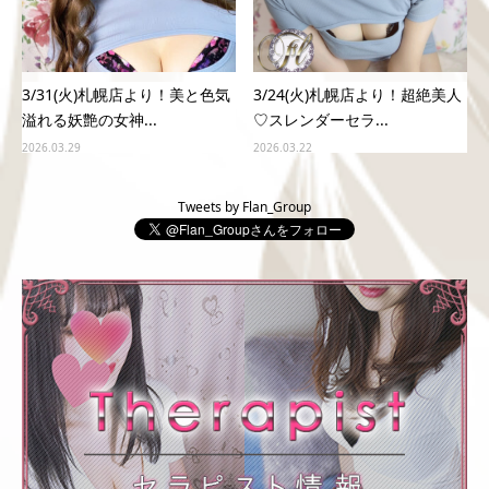
3/31(火)札幌店より！美と色気
3/24(火)札幌店より！超絶美人
溢れる妖艶の女神...
♡スレンダーセラ...
2026.03.29
2026.03.22
Tweets by Flan_Group