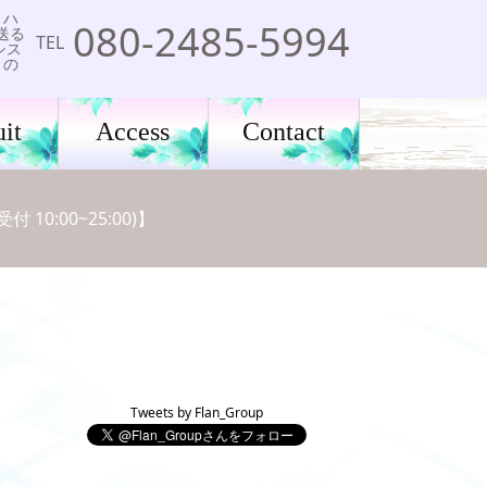
、ハ
080-2485-5994
送る
TEL
シス
りの
it
Access
Contact
0:00~25:00)】
Tweets by Flan_Group