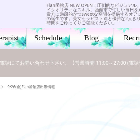
Flan函館店 NEW OPEN！圧倒的なビジュアル
イクオリティなスキル。函館市で忙しい毎日を
貴方に魅惑的かつsweetな空間を提供するオア
の誕生です。美女セラピスト達と優雅な2人き
時間をごゆっくりご堪能ください。
erapist
Schedule
Blog
Recru
てお問い合わせ下さい。【営業時間 11:00～27:00 (電話受付 1
9/26(金)Flan函館店出勤情報