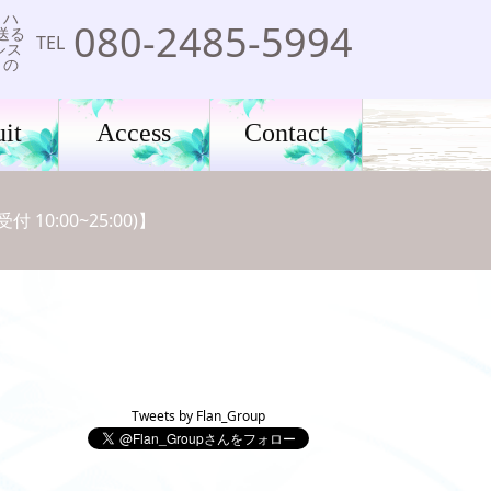
、ハ
080-2485-5994
送る
TEL
シス
りの
it
Access
Contact
0:00~25:00)】
Tweets by Flan_Group