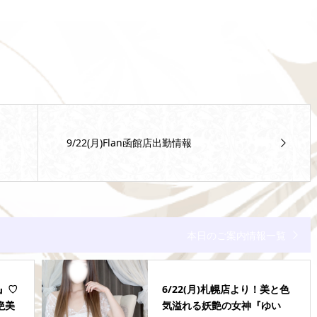
9/22(月)Flan函館店出勤情報
本日のご案内情報一覧
ん』♡
6/22(月)札幌店より！美と色
絶美
気溢れる妖艶の女神『ゆい