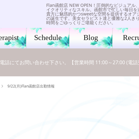
Flan函館店 NEW OPEN！圧倒的なビジュアル
イクオリティなスキル。函館市で忙しい毎日を
貴方に魅惑的かつsweetな空間を提供するオア
の誕生です。美女セラピスト達と優雅な2人き
時間をごゆっくりご堪能ください。
erapist
Schedule
Blog
Recru
てお問い合わせ下さい。【営業時間 11:00～27:00 (電話受付 1
9/22(月)Flan函館店出勤情報