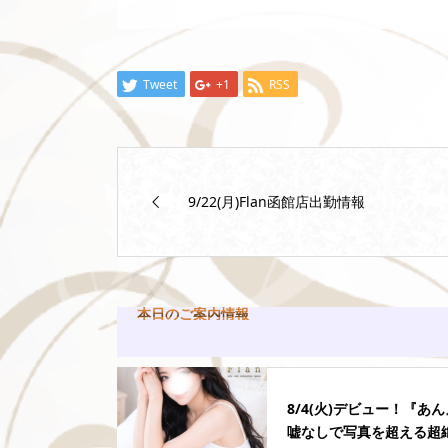
Tweet
+1
RSS
9/22(月)Flan函館店出勤情報
本日のご案内情報
8/4(火)デビュー！『あ
嘘なしで写真を超える超