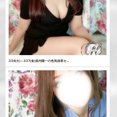
2/24(火)～2/27(金)道内随一の色気抜群セ...