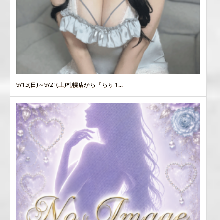
9/15(日)～9/21(土)札幌店から『らら 1...