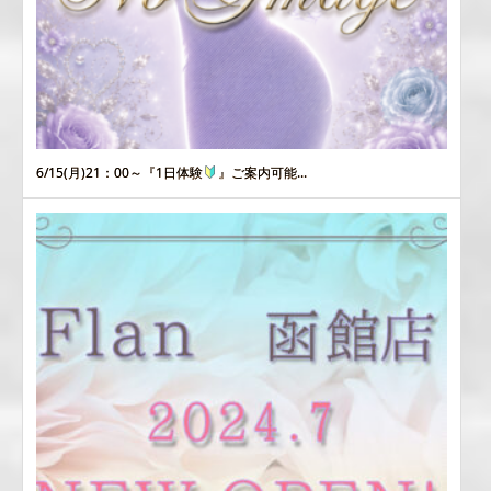
6/15(月)21：00～『1日体験
』ご案内可能...