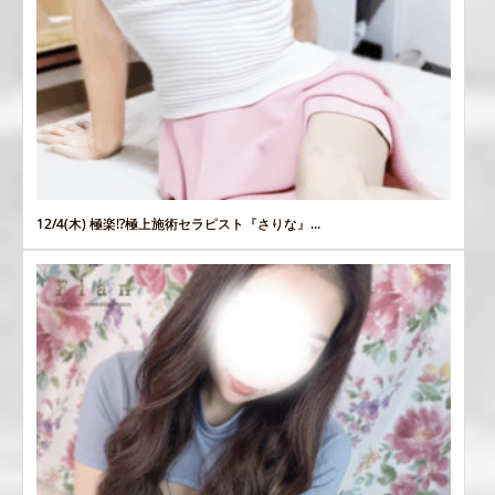
12/4(木) 極楽⁉極上施術セラピスト『さりな』...