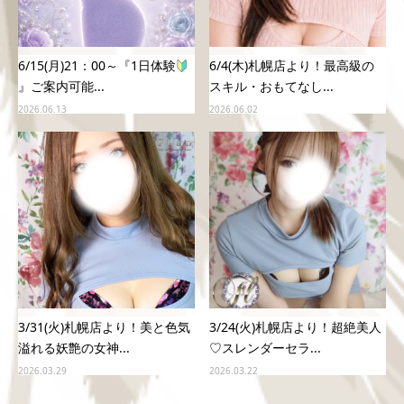
6/15(月)21：00～『1日体験
6/4(木)札幌店より！最高級の
』ご案内可能...
スキル・おもてなし...
2026.06.13
2026.06.02
3/31(火)札幌店より！美と色気
3/24(火)札幌店より！超絶美人
溢れる妖艶の女神...
♡スレンダーセラ...
2026.03.29
2026.03.22