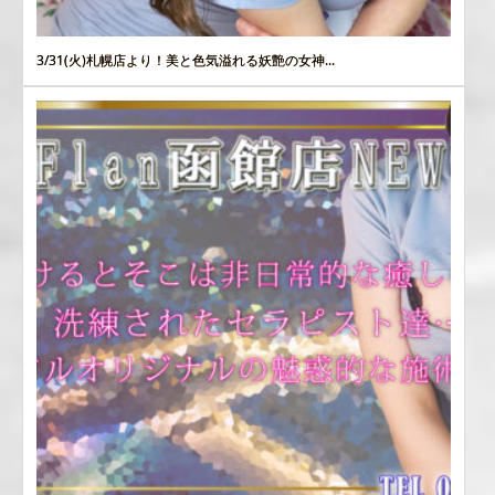
3/31(火)札幌店より！美と色気溢れる妖艶の女神...