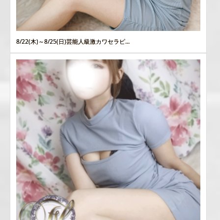
8/22(木)～8/25(日)芸能人級激カワセラピ...