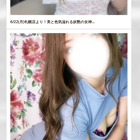
6/22(月)札幌店より！美と色気溢れる妖艶の女神...