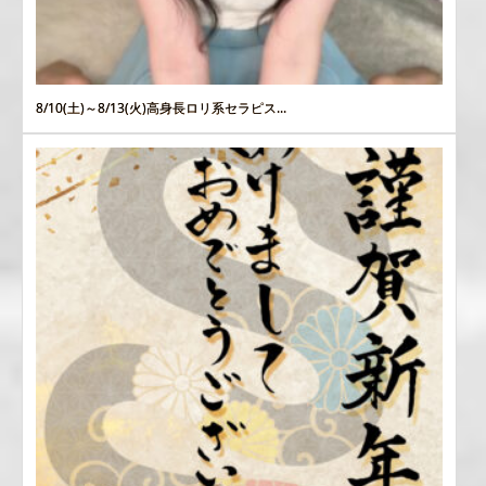
8/10(土)～8/13(火)高身長ロリ系セラピス...