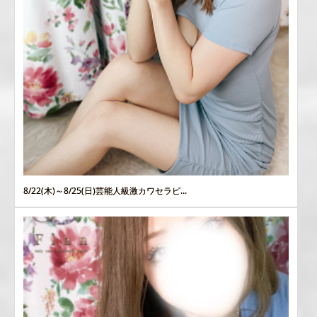
8/22(木)～8/25(日)芸能人級激カワセラピ...